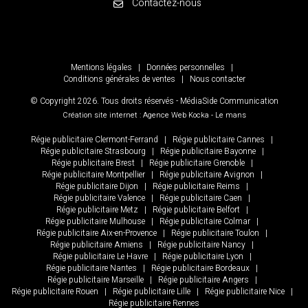
Contactez-nous
Mentions légales
|
Données personnelles
|
Conditions générales de ventes
|
Nous contacter
© Copyright
2026
. Tous droits réservés - MédiaSide Communication
Création site internet : Agence Web
Kocka
- Le mans
Régie publicitaire Clermont-Ferrand
|
Régie publicitaire Cannes
|
Régie publicitaire Strasbourg
|
Régie publicitaire Bayonne
|
Régie publicitaire Brest
|
Régie publicitaire Grenoble
|
Régie publicitaire Montpellier
|
Régie publicitaire Avignon
|
Régie publicitaire Dijon
|
Régie publicitaire Reims
|
Régie publicitaire Valence
|
Régie publicitaire Caen
|
Régie publicitaire Metz
|
Régie publicitaire Belfort
|
Régie publicitaire Mulhouse
|
Régie publicitaire Colmar
|
Régie publicitaire Aix-en-Provence
|
Régie publicitaire Toulon
|
Régie publicitaire Amiens
|
Régie publicitaire Nancy
|
Régie publicitaire Le Havre
|
Régie publicitaire Lyon
|
Régie publicitaire Nantes
|
Régie publicitaire Bordeaux
|
Régie publicitaire Marseille
|
Régie publicitaire Angers
|
Régie publicitaire Rouen
|
Régie publicitaire Lille
|
Régie publicitaire Nice
|
Régie publicitaire Rennes