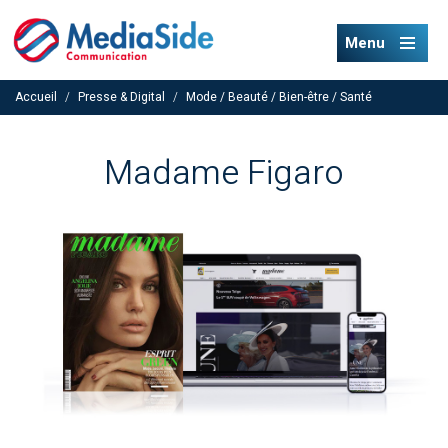
Menu
Accueil
/
Presse & Digital
/
Mode / Beauté / Bien-être / Santé
Madame Figaro