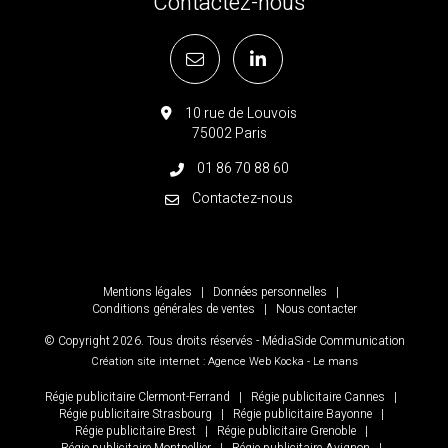
Contactez-nous
10 rue de Louvois
75002 Paris
01 86 70 88 60
Contactez-nous
Mentions légales
|
Données personnelles
|
Conditions générales de ventes
|
Nous contacter
© Copyright
2026
. Tous droits réservés - MédiaSide Communication
Création site internet : Agence Web
Kocka
- Le mans
Régie publicitaire Clermont-Ferrand
|
Régie publicitaire Cannes
|
Régie publicitaire Strasbourg
|
Régie publicitaire Bayonne
|
Régie publicitaire Brest
|
Régie publicitaire Grenoble
|
Régie publicitaire Montpellier
|
Régie publicitaire Avignon
|